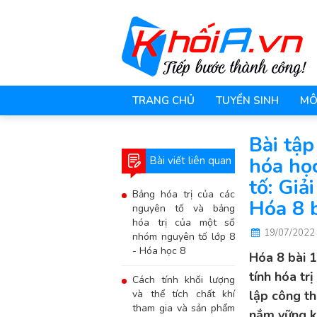
TRANG CHỦ
TUYỂN SINH
MÔ
Bài tập
hóa học
Bài viết liên quan
tố: Giả
Bảng hóa trị của các
Hóa 8 
nguyên tố và bảng
hóa trị của một số
19/07/2022
nhóm nguyên tố lớp 8
- Hóa học 8
Hóa 8 bài 
tính hóa tr
Cách tính khối lượng
và thể tích chất khí
lập công th
tham gia và sản phẩm
nắm vững ki