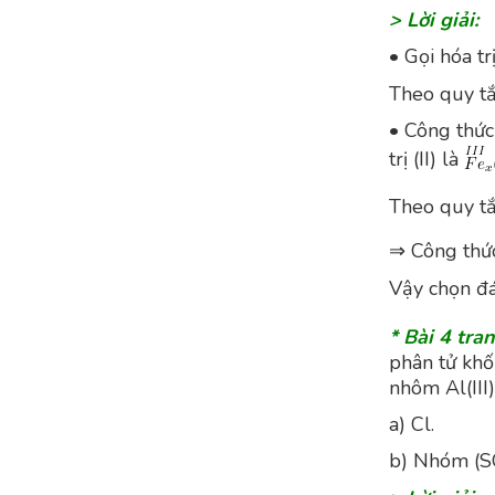
> Lời giải:
• Gọi hóa t
Theo quy tắc 
• Công thức
trị (II) là
Theo quy tắc 
⇒ Công thức
Vậy chọn đá
* Bài 4 tra
phân tử khối
nhôm Al(III)
a) Cl.
b) Nhóm (