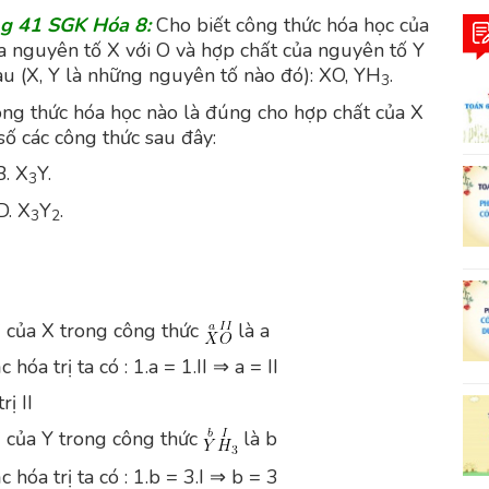
ng 41 SGK Hóa 8:
Cho biết công thức hóa học của
a nguyên tố X với O và hợp chất của nguyên tố Y
au (X, Y là những nguyên tố nào đó): XO, YH
.
3
ng thức hóa học nào là đúng cho hợp chất của X
số các công thức sau đây:
. X
Y.
3
. X
Y
.
3
2
rị của X trong công thức
là a
hóa trị ta có : 1.a = 1.II ⇒ a = II
rị II
rị của Y trong công thức
là b
 hóa trị ta có : 1.b = 3.I ⇒ b = 3