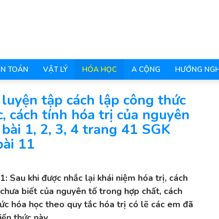
N TOÁN
VẬT LÝ
HÓA HỌC
A CỘNG
HƯỚNG NGH
 luyện tập cách lập công thức
, cách tính hóa trị của nguyên
i bài 1, 2, 3, 4 trang 41 SGK
bài 11
11:
Sau khi được nhắc lại khái niệm hóa trị, cách
ị chưa biết của nguyên tố trong hợp chất, cách
ức hóa học theo quy tắc hóa trị có lẽ các em đã
ến thức này.