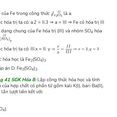
rị của Fe trong công thức
là a.
hóa trị ta có: a.2 = II.3 ⇒ a = III ⇒ Fe có hóa trị III
 dạng chung của Fe hóa trị (III) và nhóm SO
hóa
4
hóa trị ta có: III.x = II. y
 hóa học là Fe
(SO
)
2
4
3
p án D: Fe
(SO
)
.
3
4
2
ng 41 SGK Hóa 8:
Lập công thức hóa học và tính
 của hợp chất có phần tử gồm kali K(I), bari Ba(II),
 lần lượt liên kết với:
SO
).
4