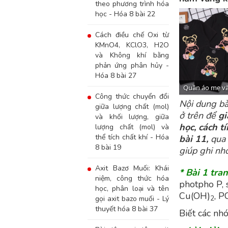
theo phương trình hóa
học - Hóa 8 bài 22
Cách điều chế Oxi từ
KMnO4, KClO3, H2O
và Không khí bằng
phản ứng phân hủy -
Hóa 8 bài 27
Công thức chuyển đổi
Nội dung bà
giữa lượng chất (mol)
ở trên để
gi
và khối lượng, giữa
học, cách t
lượng chất (mol) và
thể tích chất khí - Hóa
bài 11
,
qua 
8 bài 19
giúp ghi nhớ
Axit Bazơ Muối: Khái
* Bài 1 tra
niệm, công thức hóa
photpho P, s
học, phân loại và tên
Cu(OH)
, P
2
gọi axit bazo muối - Lý
thuyết hóa 8 bài 37
Biết các nh