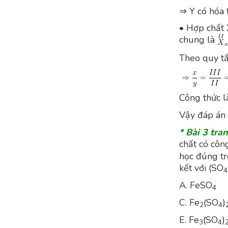
⇒ Y có hóa tr
• Hợp chất X
chung là
Theo quy tắc 
Công thức l
Vậy đáp án 
* Bài 3 tra
chất có côn
học đúng tr
kết với (SO
4
A. FeSO
B
4
C. Fe
(SO
)
2
4
E. Fe
(SO
)
3
4