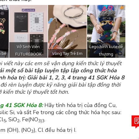
i viết này các em sẽ vận dụng kiến thức lý thuyết
ải một số bài tập luyện tập lập công thức hóa
ính hóa trị: Giải bài 1, 2, 3, 4 trang 41 SGK Hóa 8
đó rèn luyện được kỹ năng giải bài tập đồng thời
 kiến thức lý thuyết tốt hơn.
ng 41 SGK Hóa 8:
Hãy tính hóa trị của đồng Cu,
ilic Si, và sắt Fe trong các công thức hóa học sau:
Cl
, SiO
, Fe(NO
.
5
2
3)3
óm (OH), (NO
), Cl đều hóa trị I.
3