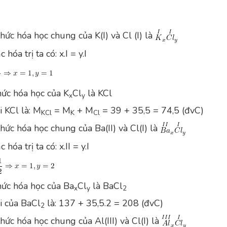
hức hóa học chung của K(I) và Cl (I) là
hóa trị ta có: x.I = y.I
ức hóa học của K
Cl
là KCl
x
y
i KCl là: M
= M
+ M
= 39 + 35,5 = 74,5 (đvC)
KCl
K
Cl
hức hóa học chung của Ba(II) và Cl(I) là
hóa trị ta có: x.II = y.I
ức hóa học của Ba
Cl
là BaCl
x
y
2
i của BaCl
là: 137 + 35,5.2 = 208 (đvC)
2
hức hóa học chung của Al(III) và Cl(I) là