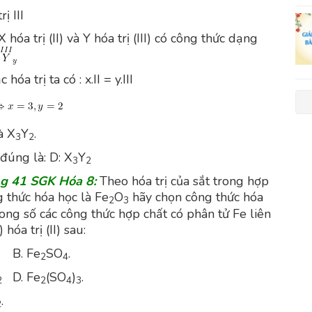
ị III
 hóa trị (II) và Y hóa trị (III) có công thức dạng
hóa trị ta có : x.II = y.III
à X
Y
.
3
2
đúng là: D: X
Y
3
2
ng 41 SGK Hóa 8:
Theo hóa trị của sắt trong hợp
g thức hóa học là Fe
O
hãy chọn công thức hóa
2
3
ong số các công thức hợp chất có phân tử Fe liên
) hóa trị (II) sau:
. Fe
SO
.
2
4
D. Fe
(SO
)
.
2
2
4
3
.
2