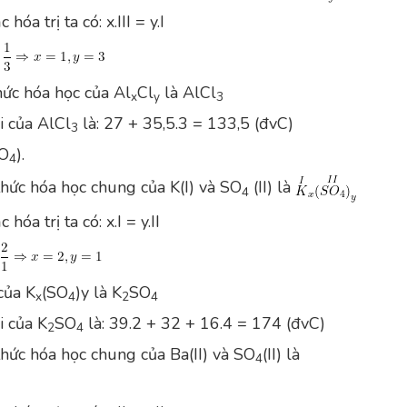
hóa trị ta có: x.III = y.I
ức hóa học của Al
Cl
là AlCl
x
y
3
i của AlCl
là: 27 + 35,5.3 = 133,5 (đvC)
3
SO
).
4
thức hóa học chung của K(I) và SO
(II) là
4
hóa trị ta có: x.I = y.II
của K
(SO
)y là K
SO
x
4
2
4
i của K
SO
là: 39.2 + 32 + 16.4 = 174 (đvC)
2
4
thức hóa học chung của Ba(II) và SO
(II) là
4