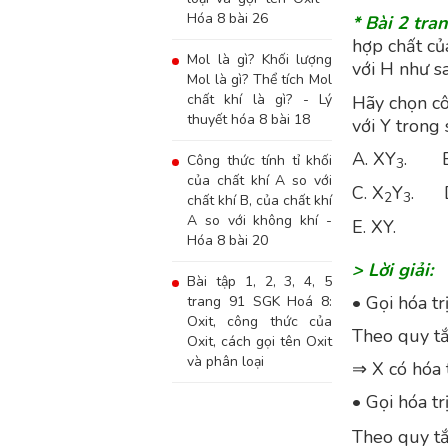
Hóa 8 bài 26
* Bài 2 tra
hợp chất củ
Mol là gì? Khối lượng
với H như s
Mol là gì? Thể tích Mol
chất khí là gì? - Lý
Hãy chọn cô
thuyết hóa 8 bài 18
với Y trong 
A. XY
. B
Công thức tính tỉ khối
3
của chất khí A so với
C. X
Y
. D
2
3
chất khí B, của chất khí
A so với không khí -
E. XY.
Hóa 8 bài 20
> Lời giải:
Bài tập 1, 2, 3, 4, 5
• Gọi hóa t
trang 91 SGK Hoá 8:
Oxit, công thức của
Theo quy tắc 
Oxit, cách gọi tên Oxit
và phân loại
⇒ X có hóa t
• Gọi hóa t
Theo quy tắc