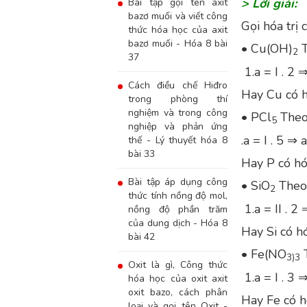
> Lời giải:
Bài tập gọi tên axit
bazơ muối và viết công
Gọi hóa trị c
thức hóa học của axit
bazơ muối - Hóa 8 bài
• Cu(OH)
T
2
37
1.a = I . 2 ⇒
Cách điều chế Hiđro
Hay Cu có hó
trong phòng thí
nghiệm và trong công
• PCl
Theo 
5
nghiệp và phản ứng
.a = I . 5 ⇒ 
thế - Lý thuyết hóa 8
bài 33
Hay P có hóa
Bài tập áp dụng công
• SiO
Theo 
2
thức tính nồng độ mol,
1.a = II . 2 
nồng độ phần trăm
của dung dịch - Hóa 8
Hay Si có hóa
bài 42
• Fe(NO
T
3)3
Oxit là gì, Công thức
1.a = I . 3 ⇒
hóa học của oxit axit
oxit bazo, cách phân
Hay Fe có hóa
loại và gọi tên Oxit -