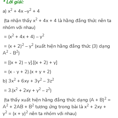
* Lời giải:
2
2
a) x
+ 4x –y
+ 4
2
(ta nhận thấy x
+ 4x + 4 là hằng đẳng thức nên ta
nhóm với nhau)
2
2
= (x
+ 4x + 4) – y
2
2
= (x + 2)
– y
(xuất hiện hằng đẳng thức (3) dạng
2
2
A
- B
)
= [(x + 2) – y].[(x + 2) + y]
= (x - y + 2).(x + y + 2)
2
2
2
b) 3x
+ 6xy + 3y
– 3z
2
2
2
= 3.(x
+ 2xy + y
– z
)
2
(ta thấy xuất hiện hằng đẳng thức dạng (A + B)
=
2
2
2
A
+ 2AB + B
tương ứng trong bài là x
+ 2xy +
2
2
y
= (x + y)
nên ta nhóm với nhau)