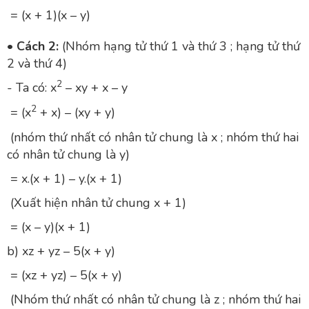
= (x + 1)(x – y)
• Cách 2:
(Nhóm hạng tử thứ 1 và thứ 3 ; hạng tử thứ
2 và thứ 4)
2
- Ta có: x
– xy + x – y
2
= (x
+ x) – (xy + y)
(nhóm thứ nhất có nhân tử chung là x ; nhóm thứ hai
có nhân tử chung là y)
= x.(x + 1) – y.(x + 1)
(Xuất hiện nhân tử chung x + 1)
= (x – y)(x + 1)
b) xz + yz – 5(x + y)
= (xz + yz) – 5(x + y)
(Nhóm thứ nhất có nhân tử chung là z ; nhóm thứ hai