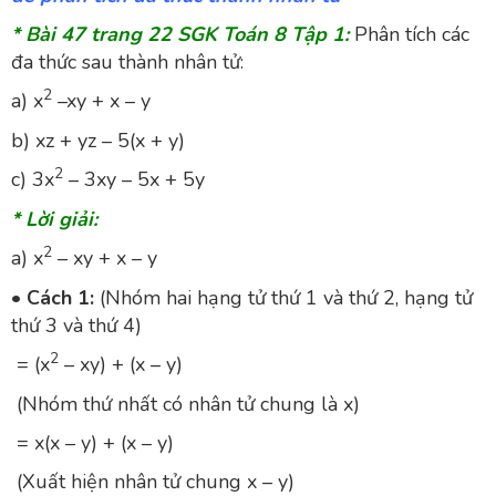
* Bài 47 trang 22 SGK Toán 8 Tập 1:
Phân tích các
đa thức sau thành nhân tử:
2
a) x
–xy + x – y
b) xz + yz – 5(x + y)
2
c) 3x
– 3xy – 5x + 5y
* Lời giải:
2
a) x
– xy + x – y
•
Cách 1:
(Nhóm hai hạng tử thứ 1 và thứ 2, hạng tử
thứ 3 và thứ 4)
2
= (x
– xy) + (x – y)
(Nhóm thứ nhất có nhân tử chung là x)
= x(x – y) + (x – y)
(Xuất hiện nhân tử chung x – y)