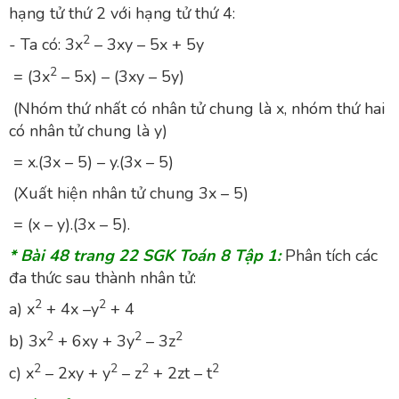
hạng tử thứ 2 với hạng tử thứ 4:
2
- Ta có: 3x
– 3xy – 5x + 5y
2
= (3x
– 5x) – (3xy – 5y)
(Nhóm thứ nhất có nhân tử chung là x, nhóm thứ hai
có nhân tử chung là y)
= x.(3x – 5) – y.(3x – 5)
(Xuất hiện nhân tử chung 3x – 5)
= (x – y).(3x – 5).
* Bài 48 trang 22 SGK Toán 8 Tập 1:
Phân tích các
đa thức sau thành nhân tử:
2
2
a) x
+ 4x –y
+ 4
2
2
2
b) 3x
+ 6xy + 3y
– 3z
2
2
2
2
c) x
– 2xy + y
– z
+ 2zt – t