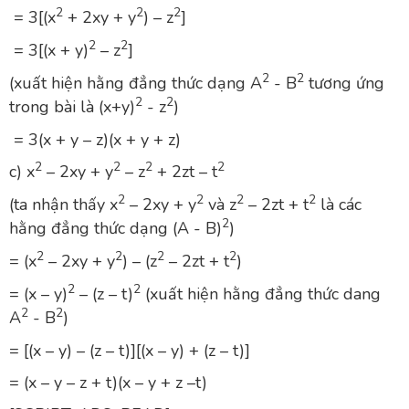
2
2
2
= 3[(x
+ 2xy + y
) – z
]
2
2
= 3[(x + y)
– z
]
2
2
(xuất hiện hằng đẳng thức dạng A
- B
tương ứng
2
2
trong bài là (x+y)
- z
)
= 3(x + y – z)(x + y + z)
2
2
2
2
c) x
– 2xy + y
– z
+ 2zt – t
2
2
2
2
(ta nhận thấy x
– 2xy + y
và z
– 2zt + t
là các
2
hằng đẳng thức dạng (A - B)
)
2
2
2
2
= (x
– 2xy + y
) – (z
– 2zt + t
)
2
2
= (x – y)
– (z – t)
(xuất hiện hằng đẳng thức dang
2
2
A
- B
)
= [(x – y) – (z – t)][(x – y) + (z – t)]
= (x – y – z + t)(x – y + z –t)