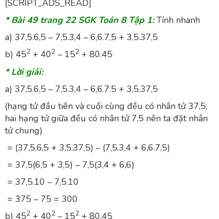
[SCRIPT_ADS_READ]
* Bài 49 trang 22 SGK Toán 8 Tập 1:
Tính nhanh
a) 37,5.6,5 – 7,5.3,4 – 6,6.7,5 + 3,5.37,5
2
2
2
b) 45
+ 40
– 15
+ 80.45
* Lời giải:
a) 37,5.6,5 – 7,5.3,4 – 6,6.7.5 + 3,5.37,5
(hạng tử đầu tiên và cuối cùng đều có nhân tử 37,5;
hai hạng tử giữa đều có nhân tử 7,5 nên ta đặt nhân
tử chung)
= (37,5.6,5 + 3,5.37,5) – (7,5.3,4 + 6,6.7,5)
= 37,5(6,5 + 3,5) – 7,5(3,4 + 6,6)
= 37,5.10 – 7,5.10
= 375 – 75 = 300
2
2
2
b) 45
+ 40
– 15
+ 80.45