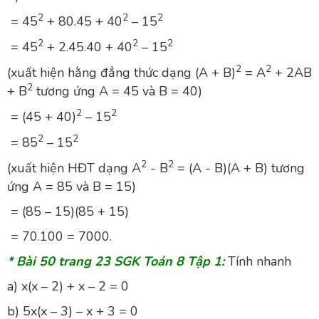
2
2
2
= 45
+ 80.45 + 40
– 15
2
2
2
= 45
+ 2.45.40 + 40
– 15
2
2
(xuất hiện hằng đẳng thức dạng (A + B)
= A
+ 2AB
2
+ B
tương ứng A = 45 và B = 40)
2
2
= (45 + 40)
– 15
2
2
= 85
– 15
2
2
(xuất hiện HĐT dạng A
- B
= (A - B)(A + B) tương
ứng A = 85 và B = 15)
= (85 – 15)(85 + 15)
= 70.100 = 7000.
* Bài 50 trang 23 SGK Toán 8 Tập 1:
Tính nhanh
a) x(x – 2) + x – 2 = 0
b) 5x(x – 3) – x + 3 = 0