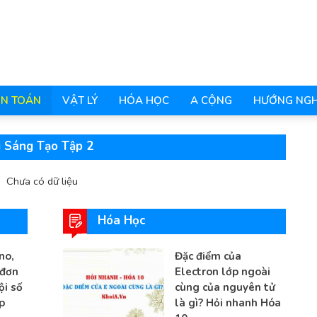
N TOÁN
VẬT LÝ
HÓA HỌC
A CỘNG
HƯỚNG NGH
i Sáng Tạo Tập 2
Chưa có dữ liệu
Hóa Học
no,
Đặc điểm của
 đơn
Electron lớp ngoài
ội số
cùng của nguyên tử
p
là gì? Hỏi nhanh Hóa