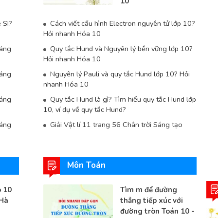
10
ệ SI?
Cách viết cấu hình Electron nguyên tử lớp 10?
Hỏi nhanh Hóa 10
sáng
Quy tắc Hund và Nguyên lý bền vững lớp 10?
Hỏi nhanh Hóa 10
sáng
Nguyên lý Pauli và quy tắc Hund lớp 10? Hỏi
nhanh Hóa 10
sáng
Quy tắc Hund là gì? Tìm hiểu quy tắc Hund lớp
10, ví dụ về quy tắc Hund?
sáng
Giải Vật lí 11 trang 56 Chân trời Sáng tạo
Môn Toán
 10
Tìm m để đường
Hà
thẳng tiếp xúc với
đường tròn Toán 10 -