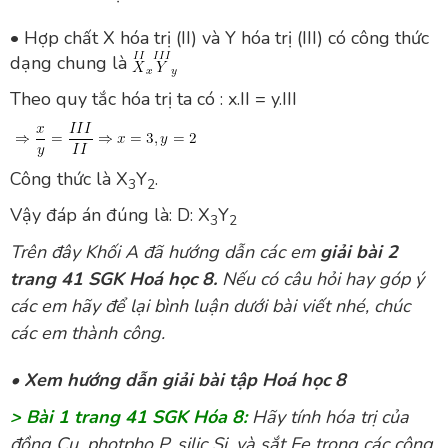
• Hợp chất X hóa trị (II) và Y hóa trị (III) có công thức
dạng chung là
Theo quy tắc hóa trị ta có : x.II = y.III
Công thức là X
Y
.
3
2
Vậy đáp án đúng là: D: X
Y
3
2
Trên đây
Khối A
đã hướng dẫn các em
giải bài 2
trang 41
SGK Hoá học 8.
Nếu có câu hỏi hay góp ý
các em hãy để lại bình luận dưới bài viết nhé, chúc
các em thành công.
•
Xem hướng dẫn giải bài tập Hoá học 8
> Bài 1 trang 41 SGK Hóa 8:
Hãy tính hóa trị của
đồng Cu, photpho P, silic Si, và sắt Fe trong các công