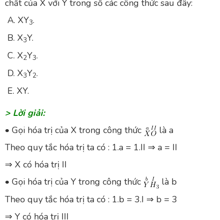
chất của X với Y trong số các công thức sau đây:
A. XY
.
3
B. X
Y.
3
C. X
Y
.
2
3
D. X
Y
.
3
2
E. XY.
> Lời giải:
• Gọi hóa trị của X trong công thức
là a
Theo quy tắc hóa trị ta có : 1.a = 1.II ⇒ a = II
⇒ X có hóa trị II
• Gọi hóa trị của Y trong công thức
là b
Theo quy tắc hóa trị ta có : 1.b = 3.I ⇒ b = 3
⇒ Y có hóa trị III