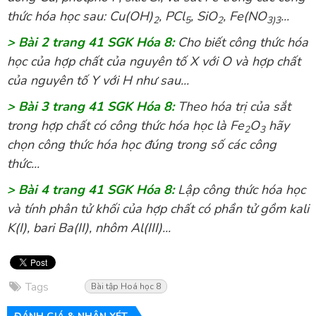
thức hóa học sau: Cu(OH)
, PCl
, SiO
, Fe(NO
...
2
5
2
3)3
> Bài 2 trang 41 SGK Hóa 8:
Cho biết công thức hóa
học của hợp chất của nguyên tố X với O và hợp chất
của nguyên tố Y với H như sau...
> Bài 3 trang 41 SGK Hóa 8:
Theo hóa trị của sắt
trong hợp chất có công thức hóa học là Fe
O
hãy
2
3
chọn công thức hóa học đúng trong số các công
thức...
> Bài 4 trang 41 SGK Hóa 8:
Lập công thức hóa học
và tính phân tử khối của hợp chất có phần tử gồm kali
K(I), bari Ba(II), nhôm Al(III)...
Tags
Bài tập Hoá học 8