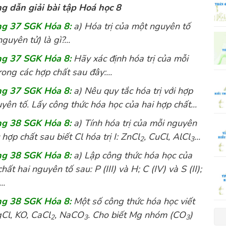
 dẫn giải bài tập Hoá học 8
ang 37 SGK Hóa 8:
a) Hóa trị của một nguyên tố
uyên tử) là gì?...
ang 37 SGK Hóa 8:
Hãy xác định hóa trị của mỗi
ong các hợp chất sau đây:...
ang 37 SGK Hóa 8:
a) Nêu quy tắc hóa trị với hợp
yên tố. Lấy công thức hóa học của hai hợp chất...
ang 38 SGK Hóa 8:
a) Tính hóa trị của mỗi nguyên
 hợp chất sau biết Cl hóa trị I: ZnCl
, CuCl, AlCl
...
2
3
ang 38 SGK Hóa 8:
a) Lập công thức hóa học của
ất hai nguyên tố sau: P (III) và H; C (IV) và S (II);
..
ang 38 SGK Hóa 8:
Một số công thức hóa học viết
Cl, KO, CaCl
, NaCO
. Cho biết Mg nhóm (CO
)
2
3
3