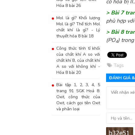
có hóa trị II..
Hóa 8 bài 26
> Bài 7 tr
Mol là gì? Khối lượng
phù hợp với 
Mol là gì? Thể tích Mol
chất khí là gì? - Lý
> Bài 8 tr
thuyết hóa 8 bài 18
(PO
) trong
4
Công thức tính tỉ khối
của chất khí A so với
chất khí B, của chất khí
Tags
A so với không khí -
Hóa 8 bài 20
ĐÁNH GIÁ &
Bài tập 1, 2, 3, 4, 5
trang 91 SGK Hoá 8:
Oxit, công thức của
Oxit, cách gọi tên Oxit
và phân loại