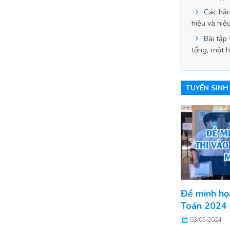
Các hằn
hiệu và hiệ
Bài tập
tổng, một h
TUYỂN SINH
Đề minh họ
Toán 2024 
03/05/2024