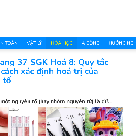
N TOÁN
VẬT LÝ
HÓA HỌC
A CỘNG
HƯỚNG NGH
trang 37 SGK Hoá 8: Quy tắc
, cách xác định hoá trị của
 tố
 một nguyên tố (hay nhóm nguyên tử) là gì?...