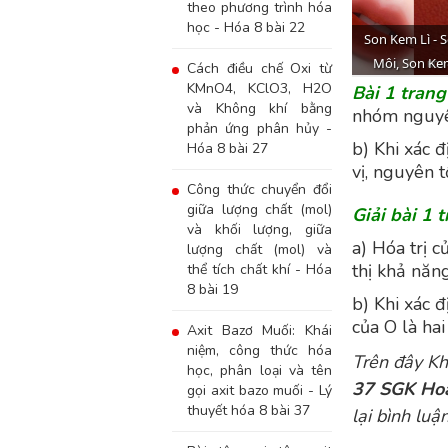
theo phương trình hóa
học - Hóa 8 bài 22
Cách điều chế Oxi từ
KMnO4, KClO3, H2O
Bài 1 tran
và Không khí bằng
nhóm nguyên
phản ứng phân hủy -
b) Khi xác đ
Hóa 8 bài 27
vị, nguyên t
Công thức chuyển đổi
giữa lượng chất (mol)
Giải bài 1 
và khối lượng, giữa
a) Hóa trị 
lượng chất (mol) và
thị khả năn
thể tích chất khí - Hóa
8 bài 19
b) Khi xác đ
của O là hai
Axit Bazơ Muối: Khái
niệm, công thức hóa
Trên đây
Kh
học, phân loại và tên
37
SGK Hoá
gọi axit bazo muối - Lý
thuyết hóa 8 bài 37
lại bình luậ