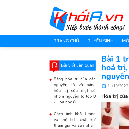
TRANG CHỦ
TUYỂN SINH
MÔ
Bài 1 
hoá trị
Bài viết liên quan
nguyên
Bảng hóa trị của các
nguyên tố và bảng
11/10/2022
hóa trị của một số
Hóa trị của
nhóm nguyên tố lớp 8
- Hóa học 8
Cách tính khối lượng
và thể tích chất khí
tham gia và sản phẩm