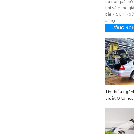
dụ nói quá, nó
hỏi sẽ được gi
bài 7 SGK Ngữ 
sáng...
HƯỚNG NGH
Tìm hiểu ngàn
thuật Ô tô học
ngành Công n