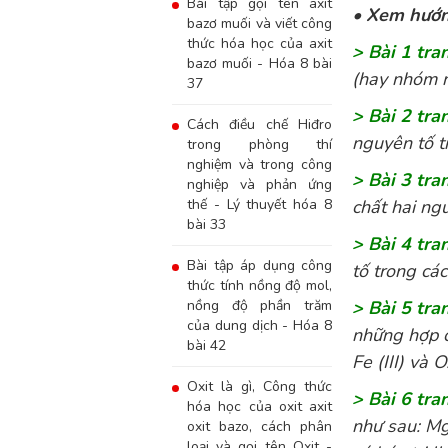
Bài tập gọi tên axit
•
Xem hướng
bazơ muối và viết công
thức hóa học của axit
> Bài 1 tr
bazơ muối - Hóa 8 bài
(hay nhóm ng
37
> Bài 2 tr
Cách điều chế Hiđro
nguyên tố tr
trong phòng thí
nghiệm và trong công
> Bài 3 tr
nghiệp và phản ứng
thế - Lý thuyết hóa 8
chất hai ngu
bài 33
> Bài 4 tr
Bài tập áp dụng công
tố trong các
thức tính nồng độ mol,
nồng độ phần trăm
> Bài 5 tr
của dung dịch - Hóa 8
những hợp ch
bài 42
Fe (III) và O.
Oxit là gì, Công thức
> Bài 6 tr
hóa học của oxit axit
như sau: Mg
oxit bazo, cách phân
loại và gọi tên Oxit -