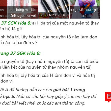
g 37 SGK Hóa 8:
a) Hóa trị của một nguyên tố (hay
 tử) là gì?
ịnh hóa trị, lấy hóa trị của nguyên tố nào làm đơn
ố nào là hai đơn vị?
trang 37 SGK Hóa 8:
của nguyên tố (hay nhóm nguyên tử) là con số biểu
g liên kết của nguyên tử (hay nhóm nguyên tử).
ịnh hóa trị lấy hóa trị của H làm đơn vị và hóa trị
 đơn vị.
ối A
đã hướng dẫn các em
giải bài 1 trang
 học 8.
Nếu có câu hỏi hay góp ý các em hãy để
n dưới bài viết nhé, chúc các em thành công.