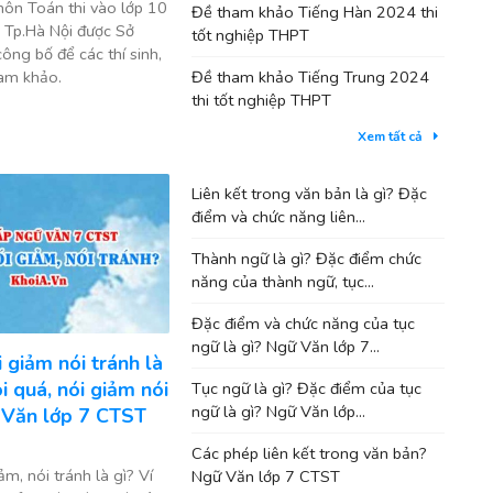
ôn Toán thi vào lớp 10
Đề tham khảo Tiếng Hàn 2024 thi
Tp.Hà Nội được Sở
tốt nghiệp THPT
ng bố để các thí sinh,
ham khảo.
Đề tham khảo Tiếng Trung 2024
thi tốt nghiệp THPT
Xem tất cả
Liên kết trong văn bản là gì? Đặc
điểm và chức năng liên...
Thành ngữ là gì? Đặc điểm chức
năng của thành ngữ, tục...
Đặc điểm và chức năng của tục
ngữ là gì? Ngữ Văn lớp 7...
i giảm nói tránh là
ói quá, nói giảm nói
Tục ngữ là gì? Đặc điểm của tục
ngữ là gì? Ngữ Văn lớp...
 Văn lớp 7 CTST
Các phép liên kết trong văn bản?
ảm, nói tránh là gì? Ví
Ngữ Văn lớp 7 CTST