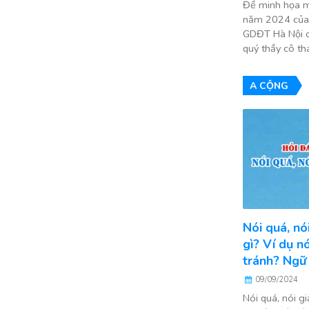
Đề minh họa m
năm 2024 của 
GDĐT Hà Nội cô
quý thầy cô t
A CỘNG
Nói quá, nó
gì? Ví dụ n
tránh? Ngữ
09/09/2024
Nói quá, nói gi