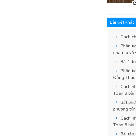
Bài viết khác
Cách ch
Phân tíc
nhân tử và 
Bài 1 t
Phân tí
Đẳng Thức 
Cách nhâ
Toán 8 bài
Bất phươ
phương trìn
Cách nhâ
Toán 8 bài 
Bài tập 