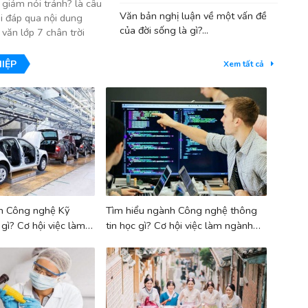
i giảm nói tránh? là câu
Văn bản nghị luận về một vấn đề
ải đáp qua nội dung
của đời sống là gì?...
văn lớp 7 chân trời
IỆP
Xem tất cả
h Công nghệ Kỹ
Tìm hiểu ngành Công nghệ thông
 gì? Cơ hội việc làm
tin học gì? Cơ hội việc làm ngành
ghệ KT ô tô
Công nghệ thông tin