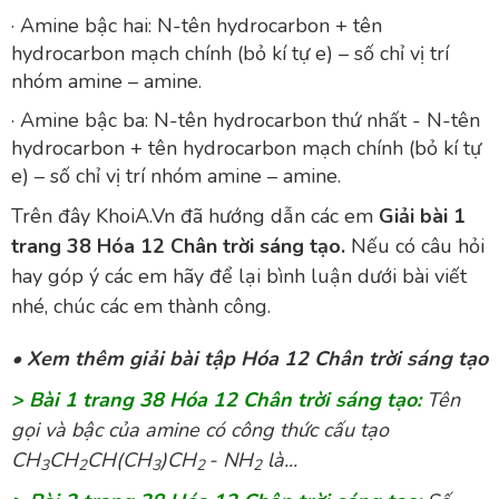
· Amine bậc hai: N-tên hydrocarbon + tên
hydrocarbon mạch chính (bỏ kí tự e) – số chỉ vị trí
nhóm amine – amine.
· Amine bậc ba: N-tên hydrocarbon thứ nhất - N-tên
hydrocarbon + tên hydrocarbon mạch chính (bỏ kí tự
e) – số chỉ vị trí nhóm amine – amine.
Trên đây
KhoiA.Vn
đã hướng dẫn các em
Giải bài 1
trang 38 Hóa 12 Chân trời sáng tạo
.
Nếu có câu hỏi
hay góp ý các em hãy để lại bình luận dưới bài viết
nhé, chúc các em thành công.
•
Xem thêm giải bài tập Hóa 12 Chân trời sáng tạo
> Bài 1 trang 38 Hóa 12 Chân trời sáng tạo:
Tên
gọi và bậc của amine có công thức cấu tạo
CH
CH
CH(CH
)CH
- NH
là...
3
2
3
2
2