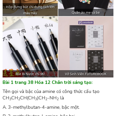
Bài 1 trang 38 Hóa 12 Chân trời sáng tạo:
Tên gọi và bậc của amine có công thức cấu tạo
CH
CH
CH(CH
)CH
-NH
là
3
2
3
2
2
A. 3-methylbutan-4-amine, bậc một.