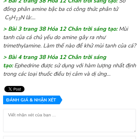
> Bài 2 trang 38 Hóa 12 Chân trời sáng tạo:
Số
đồng phân amine bậc ba có công thức phân tử
C
H
N là:...
5
13
> Bài 3 trang 38 Hóa 12 Chân trời sáng tạo:
Mùi
tanh của cá chủ yếu do amine gây ra như
trimethylamine. Làm thế nào để khử mùi tanh của cá?
> Bài 4 trang 38 Hóa 12 Chân trời sáng
tạo:
Ephedrine được sử dụng với hàm lượng nhất định
trong các loại thuốc điều trị cảm và dị ứng...
ĐÁNH GIÁ & NHẬN XÉT