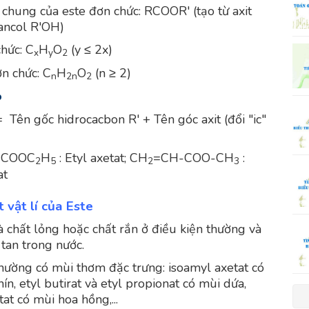
chung của este đơn chức: RCOOR' (tạo từ axit
ncol R'OH)
chức: C
H
O
(y ≤ 2x)
x
y
2
ơn chức: C
H
O
(n ≥ 2)
n
2n
2
p
= Tên gốc hidrocacbon R' + Tên góc axit (đổi "ic"
COOC
H
: Etyl axetat; CH
=CH-COO-CH
:
3
2
5
2
3
at
t vật lí của Este
là chất lỏng hoặc chất rắn ở điều kiện thường và
 tan trong nước.
thường có mùi thơm đặc trưng: isoamyl axetat có
ín, etyl butirat và etyl propionat có mùi dứa,
at có mùi hoa hồng,...