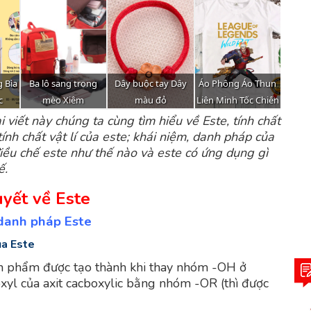
 viết này chúng ta cùng tìm hiểu về Este, tính chất
ính chất vật lí của este; khái niệm, danh pháp của
điều chế este như thế nào và este có ứng dụng gì
ế.
uyết về Este
, danh pháp Este
ủa Este
ản phẩm được tạo thành khi thay nhóm -OH ở
yl của axit cacboxylic bằng nhóm -OR (thì được