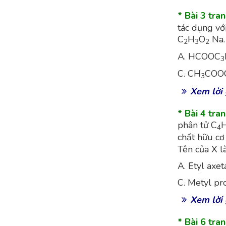
* Bài 3 tra
tác dụng vớ
C
H
O
Na. 
2
3
2
A. HCOOC
3
C. CH
COO
3
Xem lời 
* Bài 4 tra
phân tử C
4
chất hữu cơ 
Tên của X là
A. Etyl ax
C. Metyl p
Xem lời 
* Bài 6 tra