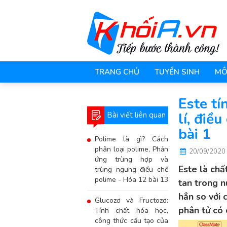
TRANG CHỦ
TUYỂN SINH
MÔ
Este tí
lí, điề
Bài viết liên quan
bài 1
Polime là gì? Cách
phân loại polime, Phản
20/09/2020
ứng trùng hợp và
Este là chấ
trùng ngưng điều chế
polime - Hóa 12 bài 13
tan trong n
hẳn so với 
Glucozơ và Fructozơ:
phân tử có 
Tính chất hóa học,
công thức cấu tạo của