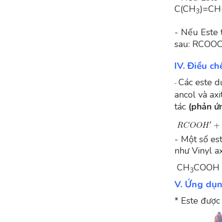
C(CH
)=CH
3
- Nếu Este 
sau: RCOO
IV. Điều ch
Các este d
-
ancol và axi
tác
(phản ứ
- Một số es
như Vinyl a
CH
COOH
3
V. Ứng dụn
* Este được