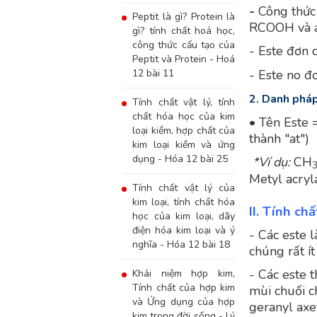
-
Công thức 
Peptit là gì? Protein là
RCOOH và a
gì? tính chất hoá học,
công thức cấu tạo của
- Este đơn 
Peptit và Protein - Hoá
12 bài 11
- Este no đ
2. Danh phá
Tính chất vật lý, tính
chất hóa học của kim
• Tên Este 
loại kiềm, hợp chất của
thành "at")
kim loại kiềm và ứng
dụng - Hóa 12 bài 25
*Ví dụ:
CH
Metyl acryl
Tính chất vật lý của
kim loại, tính chất hóa
II. Tính chấ
học của kim loại, dãy
điện hóa kim loại và ý
- Các este 
nghĩa - Hóa 12 bài 18
chúng rất ít
- Các este 
Khái niệm hợp kim,
Tính chất của hợp kim
mùi chuối ch
và Ứng dụng của hợp
geranyl axet
kim trong đời sống - Lý