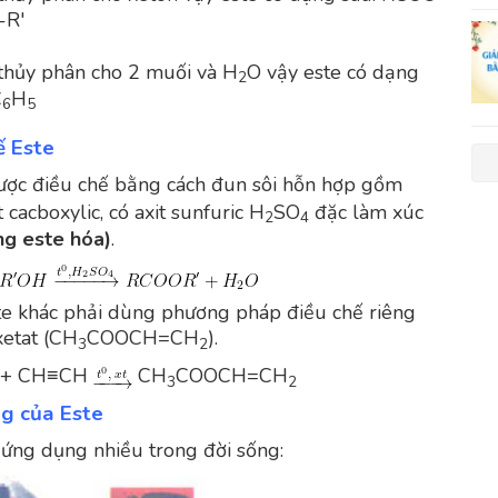
-R'
thủy phân cho 2 muối và H
O vậy este có dạng
2
C
H
6
5
ế Este
ược điều chế bằng cách đun sôi hỗn hợp gồm
t cacboxylic, có axit sunfuric H
SO
đặc làm xúc
2
4
ng este hóa)
.
te khác phải dùng phương pháp điều chế riêng
xetat (CH
COOCH=CH
).
3
2
 + CH≡CH
CH
COOCH=CH
3
2
g của Este
 ứng dụng nhiều trong đời sống: