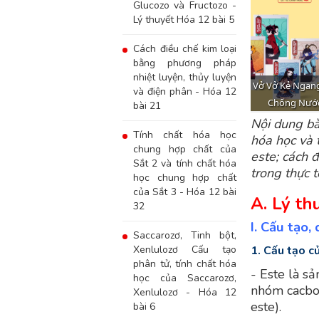
Glucozo và Fructozo -
Lý thuyết Hóa 12 bài 5
Cách điều chế kim loại
bằng phương pháp
nhiệt luyện, thủy luyện
và điện phân - Hóa 12
bài 21
Nội dung bài
Tính chất hóa học
hóa học và t
chung hợp chất của
este; cách 
Sắt 2 và tính chất hóa
trong thực t
học chung hợp chất
của Sắt 3 - Hóa 12 bài
A. Lý th
32
I. Cấu tạo
Saccarozơ, Tinh bột,
Xenlulozơ Cấu tạo
1. Cấu tạo c
phân tử, tính chất hóa
- Este là s
học của Saccarozơ,
nhóm cacbox
Xenlulozơ - Hóa 12
este).
bài 6