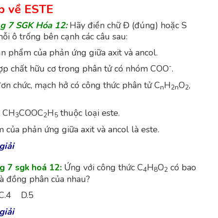
ập về ESTE
ng 7 SGK Hóa 12:
Hãy điền chữ Đ (đúng) hoặc S
mỗi ô trống bên cạnh các câu sau:
sản phẩm của phản ứng giữa axit và ancol.
-
hợp chất hữu cơ trong phân tử có nhóm COO
.
 đơn chức, mạch hở có công thức phân tử C
H
O
,
n
2n
2
t CH
COOC
H
thuộc loại este.
3
2
5
 của phản ứng giữa axit và ancol là este.
giải
ng 7 sgk hoá 12:
Ứng với công thức C
H
O
có bao
4
8
2
là đồng phân của nhau?
C.4 D.5
giải