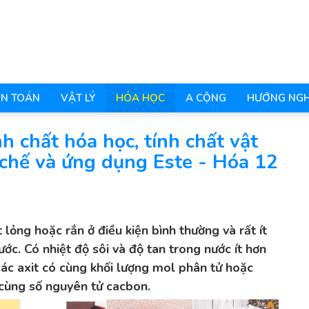
N TOÁN
VẬT LÝ
HÓA HỌC
A CỘNG
HƯỚNG NGH
nh chất hóa học, tính chất vật
u chế và ứng dụng Este - Hóa 12
t lỏng hoặc rắn ở điều kiện bình thường và rất ít
ước. Có nhiệt độ sôi và độ tan trong nước ít hơn
các axit có cùng khối lượng mol phân tử hoặc
cùng số nguyên tử cacbon.