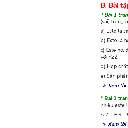
B. Bài t
* Bài 1 tra
(sai) trong 
a) Este là 
b) Este là 
c) Este no,
với n≥2.
d) Hợp chấ
e) Sản phẩm
Xem lời 
* Bài 2 tra
nhiêu este 
A.2 B.3 
Xem lời 