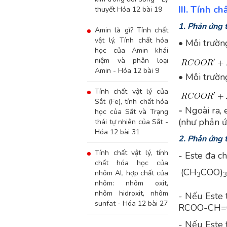
III. Tính c
thuyết Hóa 12 bài 19
1. Phản ứng 
Amin là gì? Tính chất
vật lý, Tính chất hóa
• Môi trường
học của Amin khái
niệm và phân loại
Amin - Hóa 12 bài 9
• Môi trườn
Tính chất vật lý của
Sắt (Fe), tính chất hóa
-
Ngoài ra,
học của Sắt và Trạng
(như phản ứ
thái tự nhiên của Sắt -
Hóa 12 bài 31
2. Phản ứng 
Tính chất vật lý, tính
- Este đa ch
chất hóa học của
(CH
COO)
nhôm Al, hợp chất của
3
3
nhôm: nhôm oxit,
nhôm hidroxit, nhôm
- Nếu Este 
sunfat - Hóa 12 bài 27
RCOO-CH=
- Nếu Este 