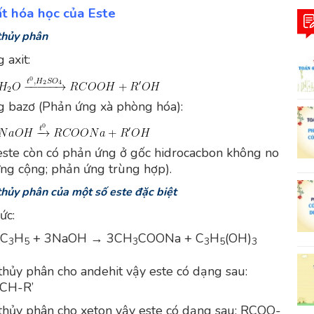
hất hóa học của Este
thủy phân
 axit:
g bazơ (Phản ứng xà phòng hóa):
 este còn có phản ứng ở gốc hidrocacbon không no
ng cộng; phản ứng trùng hợp).
thủy phân của một số este đặc biệt
ức:
C
H
+ 3NaOH → 3CH
COONa + C
H
(OH)
3
5
3
3
5
3
thủy phân cho andehit vậy este có dạng sau:
CH-R’
thủy phân cho xeton vậy este có dạng sau: RCOO-