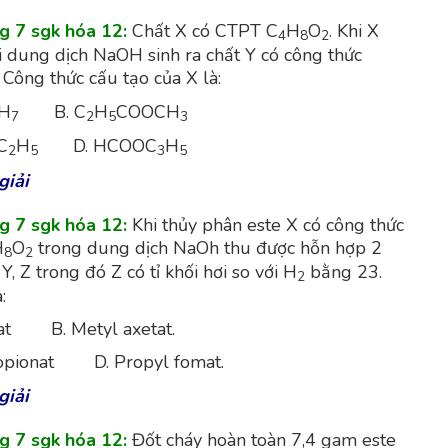
ng 7 sgk hóa 12:
Chất X có CTPT C
H
O
. Khi X
4
8
2
i dung dịch NaOH sinh ra chất Y có công thức
Công thức cấu tạo của X là:
H
B. C
H
COOCH
7
2
5
3
C
H
D. HCOOC
H
2
5
3
5
giải
ng 7 sgk hóa 12:
Khi thủy phân este X có công thức
H
O
trong dung dịch NaOh thu được hỗn hợp 2
8
2
Y, Z trong đó Z có tỉ khối hơi so với H
bằng 23.
2
:
etat B. Metyl axetat.
ropionat D. Propyl fomat.
giải
ng 7 sgk hóa 12:
Đốt cháy hoàn toàn 7,4 gam este