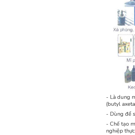
- Là dung mô
(butyl axeta
- Dùng để s
- Chế tạo m
nghiệp thự