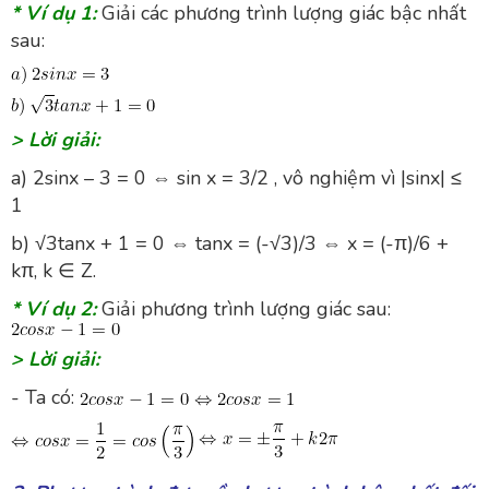
* Ví dụ 1:
Giải các phương trình lượng giác bậc nhất
sau:
> Lời giải:
a) 2sinx – 3 = 0 ⇔ sin⁡ x = 3/2 , vô nghiệm vì |sin⁡x| ≤
1
b) √3tan⁡x + 1 = 0 ⇔ tan⁡x = (-√3)/3 ⇔ x = (-π)/6 +
kπ, k ∈ Z.
* Ví dụ 2:
Giải phương trình lượng giác sau:
> Lời giải:
- Ta có: