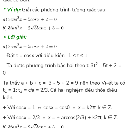
* Ví dụ:
Giải các phương trình lượng giác sau:
> Lời giải:
- Đặt t = cosx với điều kiện -1 ≤ t ≤ 1.
2
- Ta được phương trình bậc hai theo t: 3t
- 5t + 2 =
0
Ta thấy a + b + c = 3 - 5 + 2 = 9 nên theo Vi-ét ta có
t
= 1; t
= c/a = 2/3. Cả hai nghiệm đều thỏa điều
1
2
kiện.
+ Với cos⁡x = 1 ⇔ cos⁡x = cos⁡0 ⇔ x = k2π, k ∈ Z.
+ Với cos⁡x = 2/3 ⇔ x = ± arccos⁡(2/3) + k2π, k ∈ Z.