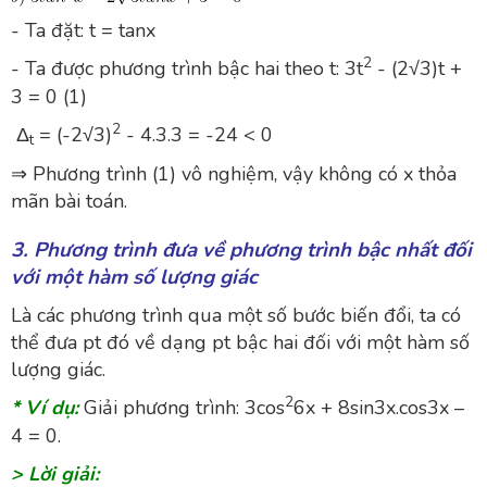
- Ta đặt: t = tanx
2
- Ta được phương trình bậc hai theo t: 3t
- (2√3)t +
3 = 0 (1)
2
Δ
= (-2√3)
- 4.3.3 = -24 < 0
t
⇒ Phương trình (1) vô nghiệm, vậy không có x thỏa
mãn bài toán.
3. Phương trình đưa về phương trình bậc nhất đối
với một hàm số lượng giác
Là các phương trình qua một số bước biến đổi, ta có
thể đưa pt đó về dạng pt bậc hai đối với một hàm số
lượng giác.
2
* Ví dụ:
Giải phương trình: 3cos
6x + 8sin3x.cos3x –
4 = 0.
> Lời giải: