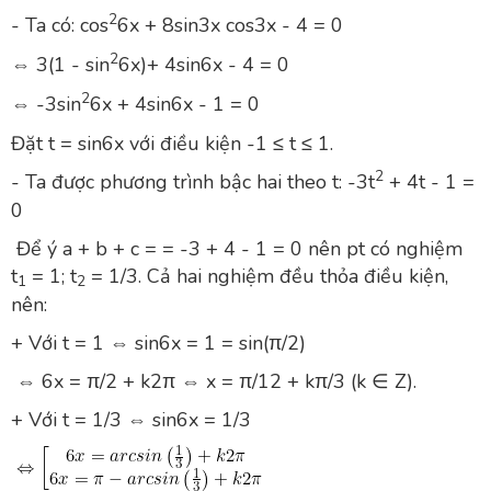
2
- Ta có: cos
6x + 8sin⁡3x cos⁡3x - 4 = 0
2
⇔ 3(1 - sin
6x)+ 4sin⁡6x - 4 = 0
2
⇔ -3sin
6x + 4sin⁡6x - 1 = 0
Đặt t = sin⁡6x với điều kiện -1 ≤ t ≤ 1.
2
- Ta được phương trình bậc hai theo t: -3t
+ 4t - 1 =
0
Để ý a + b + c = = -3 + 4 - 1 = 0 nên pt có nghiệm
t
= 1; t
= 1/3. Cả hai nghiệm đều thỏa điều kiện,
1
2
nên:
+ Với t = 1 ⇔ sin6x = 1 = sin(π/2)
⇔ 6x = π/2 + k2π ⇔ x = π/12 + kπ/3 (k ∈ Z).
+ Với t = 1/3 ⇔ sin6x = 1/3