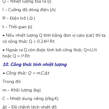
Q – Nhiệt lượng tỏa ra (J)
I – Cường độ dòng điện (A)
R – Điện trở ( Ω )
t – Thời gian (s)
• Nếu nhiệt lượng Q tính bằng đơn vị calo (cal) thì ta
có công thức: Q = 0,24I².R.t
• Ngoài ra Q còn được tính bởi công thức: Q=U.I.t
hoặc Q = I².R.t
10. Công thức tính nhiệt lượng
•
Công thức: Q = m.C.Δt
Trong đó:
m – Khối lượng (kg)
C – Nhiệt dung riêng (J/kg.K)
Δt – Độ chênh lệch nhiệt độ