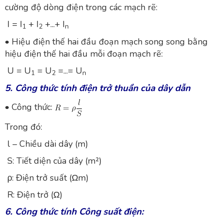
cường độ dòng điện trong các mạch rẽ:
I = I
+ I
+...+ I
1
2
n
• Hiệu điện thế hai đầu đoạn mạch song song bằng
hiệu điện thế hai đầu mỗi đoạn mạch rẽ:
U = U
= U
=...= U
1
2
n
5. Công thức tính điện trở thuần của dây dẫn
• Công thức:
Trong đó:
l – Chiều dài dây (m)
S: Tiết diện của dây (m²)
ρ: Điện trở suất (Ωm)
R: Điện trở (Ω)
6. Công thức tính Công suất điện: