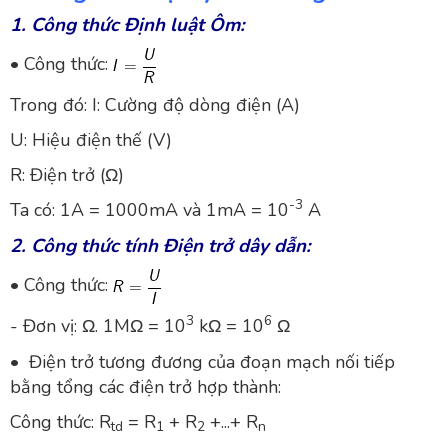
1. Công thức Định luật Ôm:
• Công thức:
Trong đó: I: Cường độ dòng điện (A)
U: Hiệu điện thế (V)
R: Điện trở (Ω)
-3
Ta có: 1A = 1000mA và 1mA = 10
A
2. Công thức tính Điện trở dây dẫn:
• Công thức:
3
6
- Đơn vị: Ω. 1MΩ = 10
kΩ = 10
Ω
• Điện trở tương đương của đoạn mạch nối tiếp
bằng tổng các điện trở hợp thành:
Công thức: R
= R
+ R
+...+ R
td
1
2
n