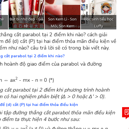
hẳng cắt parabol tại 2 điểm khi nào? cách giải
m để (d) cắt (P) tại hai điểm thỏa mãn điều kiện về
điểm như nào? câu trả lời sẽ có trong bài viết này.
g cắt parabol tại 2 điểm khi nào?
h hoành độ giao điểm của parabol và đường
2
n ⇔ ax
- mx - n = 0 (*)
 cắt parabol tại 2 điểm khi phương trình hoành
m có hai nghiệm phân biệt (Δ > 0 hoặc Δ' > 0).
để (d) cắt (P) tại hai điểm thỏa điều kiện
ài tập đường thẳng cắt parabol thỏa mãn điều kiện
ao điểm ta thực hiện 4 bước như sau:
2
(P): y = ax
(a ≠ 0) và đường thẳng y = mx + n.