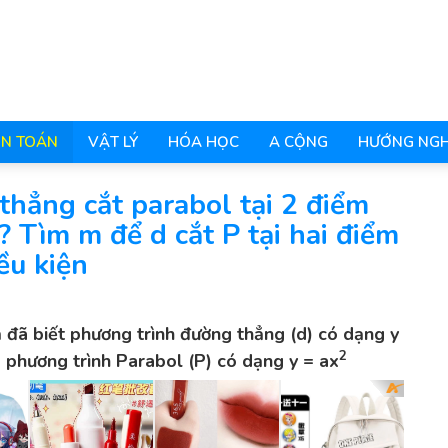
N TOÁN
VẬT LÝ
HÓA HỌC
A CỘNG
HƯỚNG NGH
hẳng cắt parabol tại 2 điểm
? Tìm m để d cắt P tại hai điểm
ều kiện
đã biết phương trình đường thẳng (d) có dạng y
2
 phương trình Parabol (P) có dạng y = ax