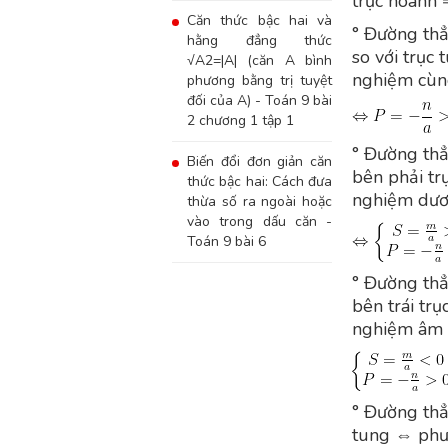
trục hoành 
Căn thức bậc hai và
° Đường thẳ
hằng đẳng thức
so với trục
√A2=|A| (căn A bình
nghiệm cùn
phương bằng trị tuyệt
đối của A) - Toán 9 bài
2 chương 1 tập 1
° Đường thẳ
Biến đổi đơn giản căn
bên phải tr
thức bậc hai: Cách đưa
nghiệm dư
thừa số ra ngoài hoặc
vào trong dấu căn -
Toán 9 bài 6
° Đường thẳ
bên trái tr
nghiệm âm
° Đường thẳn
tung ⇔ phươ