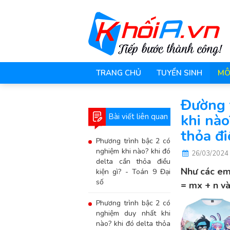
TRANG CHỦ
TUYỂN SINH
MÔ
Đường t
khi nào
Bài viết liên quan
thỏa đi
Phương trình bậc 2 có
nghiệm khi nào? khi đó
26/03/2024
delta cần thỏa điều
Như các em 
kiện gì? - Toán 9 Đại
số
= mx + n và
Phương trình bậc 2 có
nghiệm duy nhất khi
nào? khi đó delta thỏa