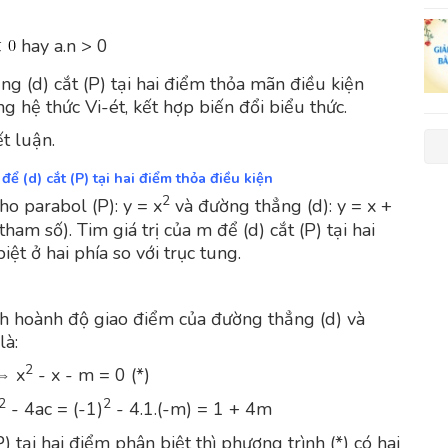
hay a.n > 0
ng (d) cắt (P) tại hai điểm thỏa mãn điều kiện
g hệ thức Vi-ét, kết hợp biến đổi biểu thức.
t luận.
 để (d) cắt (P) tại hai điểm thỏa điều kiện
2
ho parabol (P): y = x
và đường thẳng (d): y = x +
tham số). Tim giá trị của m để (d) cắt (P) tại hai
ệt ở hai phía so với trục tung.
h hoành độ giao điểm của đường thẳng (d) và
là:
2
⇔ x
- x - m = 0 (*)
2
2
- 4ac = (-1)
- 4.1.(-m) = 1 + 4m
P) tại hai điểm phân biệt thì phương trình (*) có hai