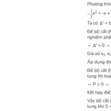
Phương trìn
2
x
= -x +
Ta có: Δ' = b
Để (d) cắt (
nghiệm phân
⇔ Δ' > 0 ⇔
Giả sử x
, x
1
Áp dụng định
Để (d) cắt (
tung thì ho
⇔ P > 0 ⇔ 
Kết hợp điều
Vậy (d) cắt 
tung khi: 0 