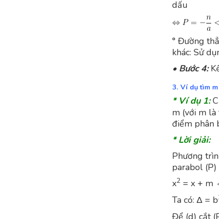
dấu
° Đường thẳ
khác: Sử dụn
•
Bước 4:
Kế
3. Ví dụ tìm m
* Ví dụ 1:
C
m (với m là 
điểm phân bi
* Lời giải:
Phương trìn
parabol (P) 
2
x
= x + m 
Ta có: Δ = b
Để (d) cắt (