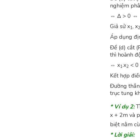
nghiệm phân
⇔ Δ > 0 ⇔ 
Giả sử x
, x
1
Áp dụng định
Để (d) cắt (
thì hoành độ
⇔ x
.x
< 0
1
2
Kết hợp điều
Đường thẳng 
trục tung kh
* Ví dụ 2:
T
x + 2m và p
biệt nằm cù
* Lời giải: