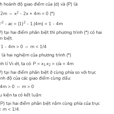
h hoành độ giao điểm của (d) và (P) là:
2
 2m ⇔ x
- 2x + 4m = 0 (*)
2
2
'
- ac = (1)
- 1.(4m) = 1 - 4m
P) tại hai điểm phân biệt thì phương trình (*) có hai
 biệt.
 1 - 4m > 0 ⇔ m < 1/4
là hai nghiệm của phương trình (*)
2
 lí Vi-ét, ta có: P = x
.x
= c/a = 4m
1
2
P) tại hai điểm phân biệt ở cùng phía so với trục
ành độ của các giao điểm cùng dấu:
4m > 0 ⇔ m > 0
 kiện ta có kết luận:
(P) tại hai điểm phân biệt nằm cùng phía của trục
< m < 1/4.