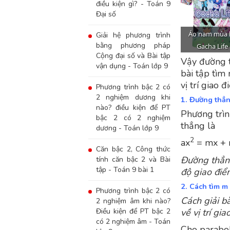
điều kiện gì? - Toán 9
Đại số
Giải hệ phương trình
bằng phương pháp
Cộng đại số và Bài tập
Vậy đường t
vận dụng - Toán lớp 9
bài tập tìm 
vị trí giao 
Phương trình bậc 2 có
2 nghiệm dương khi
1. Đường thẳn
nào? điều kiện để PT
Phương trìn
bậc 2 có 2 nghiệm
thẳng là
dương - Toán lớp 9
2
ax
= mx + 
Căn bậc 2, Công thức
Đường thẳng
tính căn bậc 2 và Bài
tập - Toán 9 bài 1
độ giao điể
2. Cách tìm m 
Phương trình bậc 2 có
Cách giải b
2 nghiệm âm khi nào?
Điều kiện để PT bậc 2
về vị trí gi
có 2 nghiệm âm - Toán
Cho parabol 