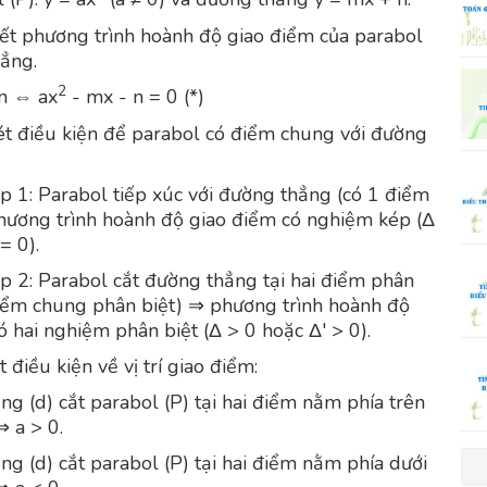
ết phương trình hoành độ giao điểm của parabol
ẳng.
2
n ⇔ ax
- mx - n = 0 (*)
t điều kiện để parabol có điểm chung với đường
p 1: Parabol tiếp xúc với đường thẳng (có 1 điểm
ương trình hoành độ giao điểm có nghiệm kép (Δ
= 0).
p 2: Parabol cắt đường thẳng tại hai điểm phân
điểm chung phân biệt) ⇒ phương trình hoành độ
ó hai nghiệm phân biệt (Δ > 0 hoặc Δ' > 0).
t điều kiện về vị trí giao điểm:
ng (d) cắt parabol (P) tại hai điểm nằm phía trên
⇒ a > 0.
ng (d) cắt parabol (P) tại hai điểm nằm phía dưới