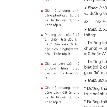
lớp 9
•
Bước 1:
Vi
Giải hệ phương trình
và đường th
bằng phương pháp thế
2
và Bài tập vận dụng -
ax
= mx + 
Toán lớp 9
•
Bước 2:
Xé
thẳng:
Phương trình bậc 2 có
2 nghiệm trái dấu khi
- Trường hợ
nào? điều kiện để PT
chung) ⇒ ph
bậc 2 có 2 nghiệm trái
= 0 hoặc Δ' 
dấu - Toán lớp 9
- Trường hợ
Giải và biện luận hệ
biệt (có 2 
phương trình theo
giao điểm c
tham số m - Toán lớp
9
•
Bước 3:
Xé
Giải hệ phương trình
° Đường thẳ
bằng cách đặt ẩn phụ
trục hoành 
và Bài tập vận dụng -
° Đường thẳ
Toán lớp 9