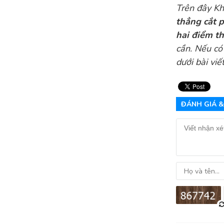
Trên đây
Kh
thẳng cắt p
hai điểm t
cần. Nếu có
dưới bài vi
ĐÁNH GIÁ &