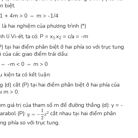
 biệt.
1 + 4m > 0 ⇔ m > -1/4
là hai nghiệm của phương trình (*)
2
 lí Vi-ét, ta có: P = x
.x
= c/a = -m
1
2
P) tại hai điểm phân biệt ở hai phía so với trục tung
 của các giao điểm trái dấu:
 ⇔ -m < 0 ⇔ m > 0
 kiện ta có kết luận:
(d) cắt (P) tại hai điểm phân biệt ở hai phía của
i m > 0.
ìm giá trị của tham số m để đường thẳng (d): y = -
arabol (P):
cắt nhau tại hai điểm phân
ng phía so với trục tung.