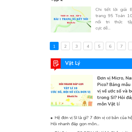
Chi tiết lời giải 
trang 95 Toán 10
nối tri thức t
cực dễ...
1
2
3
4
5
6
7
Vật Lý
Đơn vị Micro, Na
Pico? Bảng mẫu
vị về ước số và b
trong SI? Hỏi đá
môn Vật lí
Hệ đơn vị SI là gì? 7 đơn vị cơ bản của h
Hỏi nhanh đáp gọn môn...