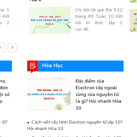
Bài 1
Chi tiết lời giải Bài 9.22
 Kết
trang 89 Toán 10 Kết
ập 2
nối tri thức tập 2
cực dễ...
Hóa Học
no,
Đặc điểm của
 đơn
Electron lớp ngoài
ội số
cùng của nguyên tử
p
là gì? Hỏi nhanh Hóa
10
ệ SI?
Cách viết cấu hình Electron nguyên tử lớp 10?
Hỏi nhanh Hóa 10