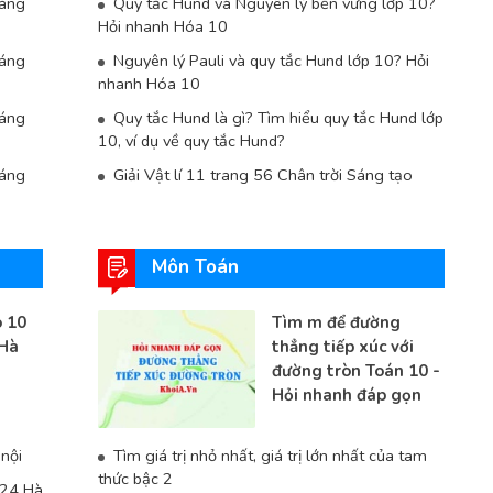
sáng
Quy tắc Hund và Nguyên lý bền vững lớp 10?
Hỏi nhanh Hóa 10
sáng
Nguyên lý Pauli và quy tắc Hund lớp 10? Hỏi
nhanh Hóa 10
sáng
Quy tắc Hund là gì? Tìm hiểu quy tắc Hund lớp
10, ví dụ về quy tắc Hund?
sáng
Giải Vật lí 11 trang 56 Chân trời Sáng tạo
Môn Toán
 10
Tìm m để đường
Hà
thẳng tiếp xúc với
đường tròn Toán 10 -
Hỏi nhanh đáp gọn
nội
Tìm giá trị nhỏ nhất, giá trị lớn nhất của tam
thức bậc 2
024 Hà