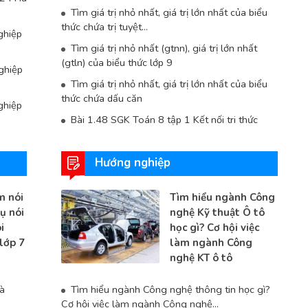
Tìm giá trị nhỏ nhất, giá trị lớn nhất của biểu
thức chứa trị tuyệt...
ghiệp
Tìm giá trị nhỏ nhất (gtnn), giá trị lớn nhất
(gtln) của biểu thức lớp 9
ghiệp
Tìm giá trị nhỏ nhất, giá trị lớn nhất của biểu
thức chứa dấu căn
ghiệp
Bài 1.48 SGK Toán 8 tập 1 Kết nối tri thức
Hướng nghiệp
m nói
Tìm hiểu ngành Công
ụ nói
nghệ Kỹ thuật Ô tô
i
học gì? Cơ hội việc
lớp 7
làm ngành Công
nghệ KT ô tô
và
Tìm hiểu ngành Công nghệ thông tin học gì?
Cơ hội việc làm ngành Công nghệ...