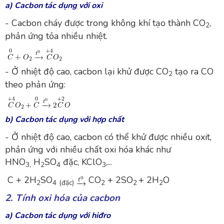
a) Cacbon tác dụng với oxi
- Cacbon cháy được trong không khí tạo thành CO
,
2
phản ứng tỏa nhiều nhiệt.
- Ở nhiệt độ cao, cacbon lại khử được CO
tạo ra CO
2
theo phản ứng:
b) Cacbon tác dụng với hợp chất
- Ở nhiệt độ cao, cacbon có thể khử được nhiều oxit,
phản ứng với nhiều chất oxi hóa khác như
HNO
H
SO
đặc, KClO
,...
3,
2
4
3
C + 2H
SO
CO
+ 2SO
+ 2H
O
2
4
(đặc)
2
2
2
2. Tính oxi hóa của cacbon
a) Cacbon tác dụng với hiđro