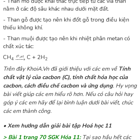
- Than mỏ được khai thác trực tiếp từ các vỉa than
nằm ở các độ sâu khác nhau dưới mặt đất.
- Than gỗ được tạo nên khi đốt gỗ trong điều kiện
thiếu không khí.
- Than muội được tạo nên khi nhiệt phân metan có
chất xúc tác:
CH
C + 2H
4
2
Trên đây
KhoiA.Vn
đã giới thiệu với các em về
Tính
chất vật lý của cacbon (C), tính chất hóa học của
cacbon, cách điều chế cacbon và ứng dụng
. Hy vọng
bài viết giúp các em hiểu rõ hơn. Nếu có câu hỏi hay
góp ý các em hãy để lại bình luận dưới bài viết, chúc
các em thành công.
•
Xem hướng dẫn giải bài tập Hoá học 11
> Bài 1 trang 70 SGK Hóa 11:
Tại sao hầu hết các