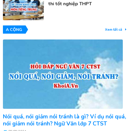
thi tốt nghiệp THPT
A CỘNG
Xem tất cả
Nói quá, nói giảm nói tránh là gì? Ví dụ nói quá,
nói giảm nói tránh? Ngữ Văn lớp 7 CTST