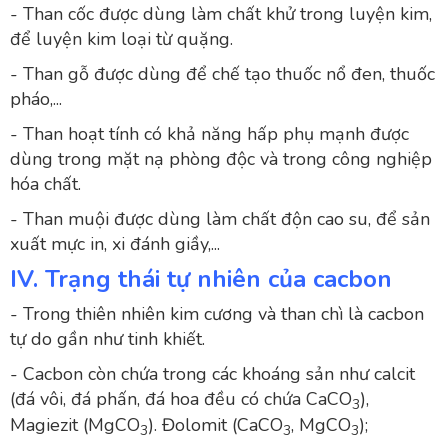
- Than cốc được dùng làm chất khử trong luyện kim,
để luyện kim loại từ quặng.
- Than gỗ được dùng để chế tạo thuốc nổ đen, thuốc
pháo,...
- Than hoạt tính có khả năng hấp phụ mạnh được
dùng trong mặt nạ phòng độc và trong công nghiệp
hóa chất.
- Than muội được dùng làm chất độn cao su, để sản
xuất mực in, xi đánh giầy,...
IV. Trạng thái tự nhiên của cacbon
- Trong thiên nhiên kim cương và than chì là cacbon
tự do gần như tinh khiết.
- Cacbon còn chứa trong các khoáng sản như calcit
(đá vôi, đá phấn, đá hoa đều có chứa CaCO
),
3
Magiezit (MgCO
). Đolomit (CaCO
, MgCO
);
3
3
3