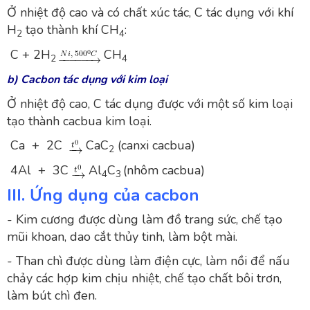
Ở nhiệt độ cao và có chất xúc tác, C tác dụng với khí
H
tạo thành khí CH
:
2
4
C + 2H
CH
2
4
b) Cacbon tác dụng với kim loại
Ở nhiệt độ cao, C tác dụng được với một số kim loại
tạo thành cacbua kim loại.
Ca + 2C
CaC
(canxi cacbua)
2
4Al + 3C
Al
C
(nhôm cacbua)
4
3
III. Ứng dụng của cacbon
- Kim cương được dùng làm đồ trang sức, chế tạo
mũi khoan, dao cắt thủy tinh, làm bột mài.
- Than chì được dùng làm điện cực, làm nồi để nấu
chảy các hợp kim chịu nhiệt, chế tạo chất bôi trơn,
làm bút chì đen.