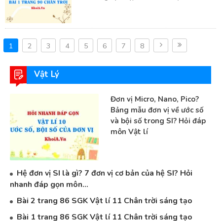
1
2
3
4
5
6
7
8
Vật Lý
Đơn vị Micro, Nano, Pico?
Bảng mẫu đơn vị về ước số
và bội số trong SI? Hỏi đáp
môn Vật lí
Hệ đơn vị SI là gì? 7 đơn vị cơ bản của hệ SI? Hỏi
nhanh đáp gọn môn...
Bài 2 trang 86 SGK Vật lí 11 Chân trời sáng tạo
Bài 1 trang 86 SGK Vật lí 11 Chân trời sáng tạo