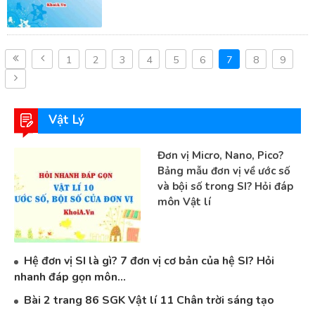
1
2
3
4
5
6
7
8
9
Vật Lý
Đơn vị Micro, Nano, Pico?
Bảng mẫu đơn vị về ước số
và bội số trong SI? Hỏi đáp
môn Vật lí
Hệ đơn vị SI là gì? 7 đơn vị cơ bản của hệ SI? Hỏi
nhanh đáp gọn môn...
Bài 2 trang 86 SGK Vật lí 11 Chân trời sáng tạo