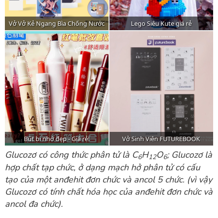
Glucozơ có công thức phân tử là C
H
O
; Glucozơ là
6
12
6
hợp chất tạp chức, ở dạng mạch hở phân tử có cấu
tạo của một anđehit đơn chức và ancol 5 chức. (vì vậy
Glucozơ có tính chất hóa học của anđehit đơn chức và
ancol đa chức).