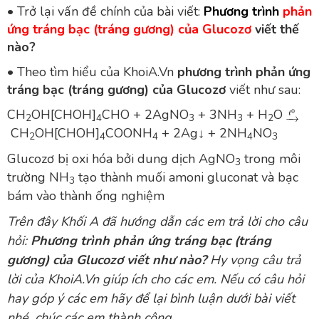
• Trở lại vấn đề chính của bài viết:
Phương trình
phản
ứng tráng bạc (tráng gương) của Glucozơ
viết thế
nào
?
• Theo tìm hiểu của
KhoiA.Vn
phương trình phản ứng
tráng bạc (tráng gương) của Glucozơ
viết như sau:
CH
OH[CHOH]
CHO + 2AgNO
+ 3NH
+ H
O
2
4
3
3
2
CH
OH[CHOH]
COONH
+ 2Ag↓ + 2NH
NO
2
4
4
4
3
Glucozơ bị oxi hóa bởi dung dịch AgNO
trong môi
3
trường NH
tạo thành muối amoni gluconat và bạc
3
bám vào thành ống nghiệm
Trên đây
Khối A
đã hướng dẫn các em trả lời cho câu
hỏi:
Phương trình phản ứng tráng bạc (tráng
gương) của Glucozơ viết như nào?
Hy vọng câu trả
lời của KhoiA.Vn giúp ích cho các em. Nếu có câu hỏi
hay góp ý các em hãy để lại bình luận dưới bài viết
nhé, chúc các em thành công.